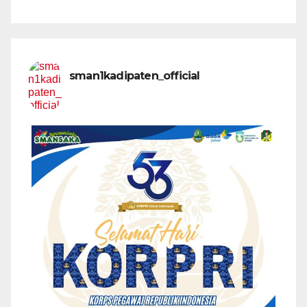
sman1kadipaten_official