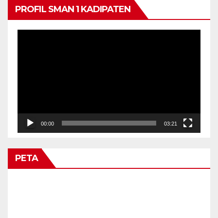
PROFIL SMAN 1 KADIPATEN
Video
Player
00:00
03:21
PETA