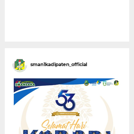
sman1kadipaten_official