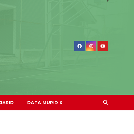
JARID
DATA MURID X