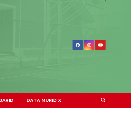
JARID
DATA MURID X