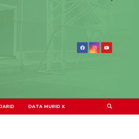
JARID
DATA MURID X