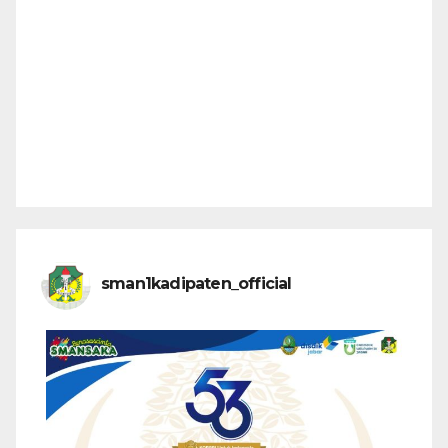
sman1kadipaten_official