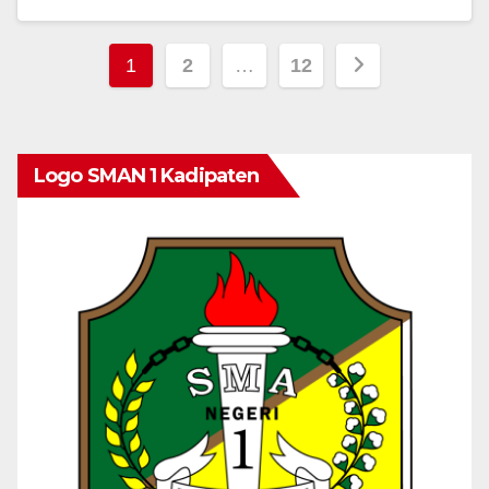
1
2
…
12
Logo SMAN 1 Kadipaten