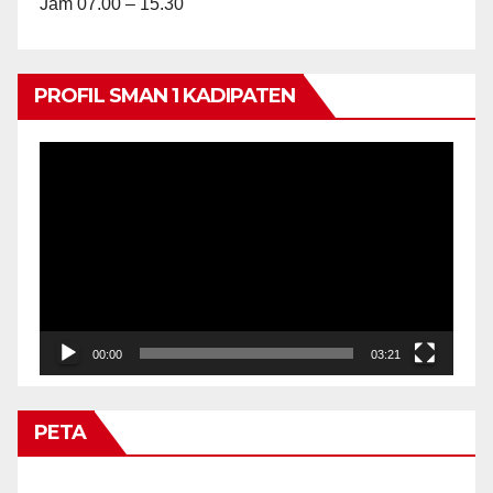
Jam 07.00 – 15.30
PROFIL SMAN 1 KADIPATEN
Video
Player
00:00
03:21
PETA