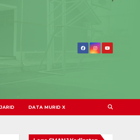
JARID
DATA MURID X