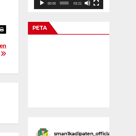
00:00
03:21
PETA
ten
sman1kadipaten_official