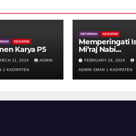
INFORMASI
KEGIATAN
Memperingati I
RMASI
KEGIATAN
nen Karya P5
Mi’raj Nabi
Muhammad S
ARCH 11, 2024
ADMIN
FEBRUARY 26, 2024
 1 KADIPATEN
ADMIN SMAN 1 KADIPATEN