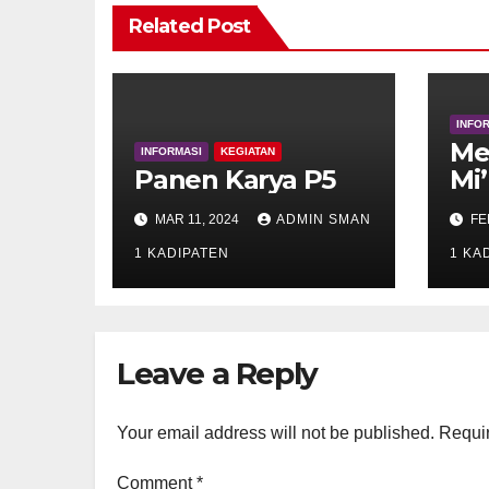
Related Post
INFO
Me
INFORMASI
KEGIATAN
Panen Karya P5
Mi’
Mu
MAR 11, 2024
ADMIN SMAN
FE
1 KADIPATEN
1 KA
Leave a Reply
Your email address will not be published.
Requir
Comment
*