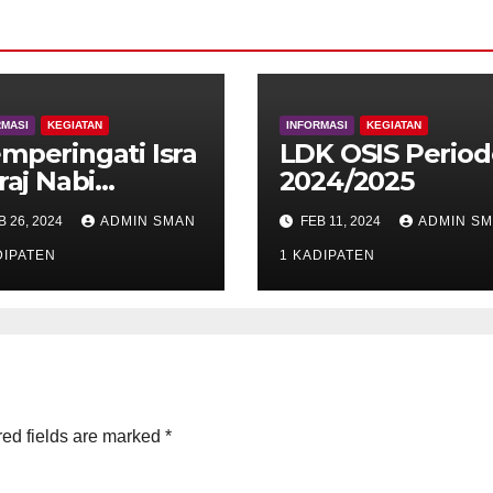
RMASI
KEGIATAN
INFORMASI
KEGIATAN
mperingati Isra
LDK OSIS Period
raj Nabi
2024/2025
hammad SAW
B 26, 2024
ADMIN SMAN
FEB 11, 2024
ADMIN S
DIPATEN
1 KADIPATEN
ed fields are marked
*