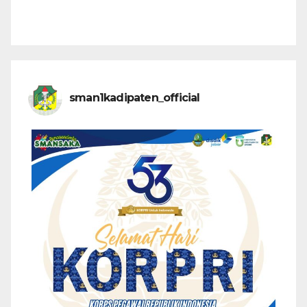
sman1kadipaten_official