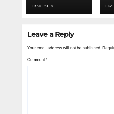
1 KADIPATEN
1 KA
Leave a Reply
Your email address will not be published.
Requir
Comment
*