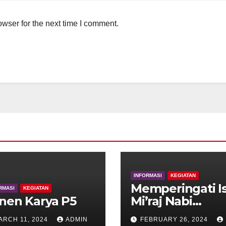
wser for the next time I comment.
INFORMASI
KEGIATAN
Memperingati I
RMASI
KEGIATAN
nen Karya P5
Mi’raj Nabi
Muhammad S
ARCH 11, 2024
ADMIN
FEBRUARY 26, 2024