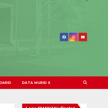
JARID
DATA MURID X