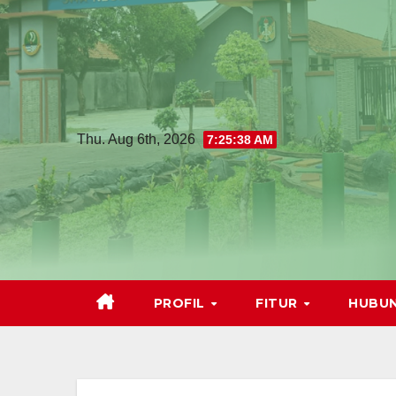
Thu. Aug 6th, 2026
7:25:39 AM
PROFIL
FITUR
HUBUN