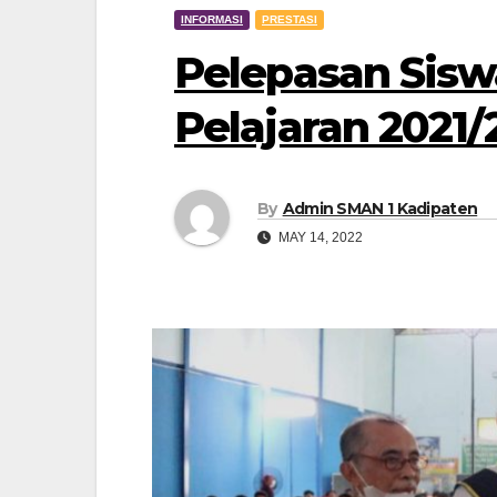
INFORMASI
PRESTASI
Pelepasan Sisw
Pelajaran 2021/
By
Admin SMAN 1 Kadipaten
MAY 14, 2022