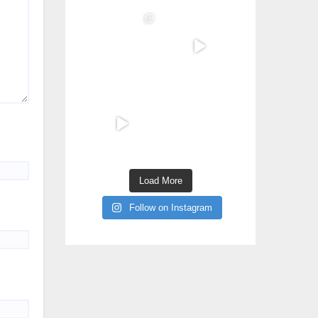
Load More
Follow on Instagram