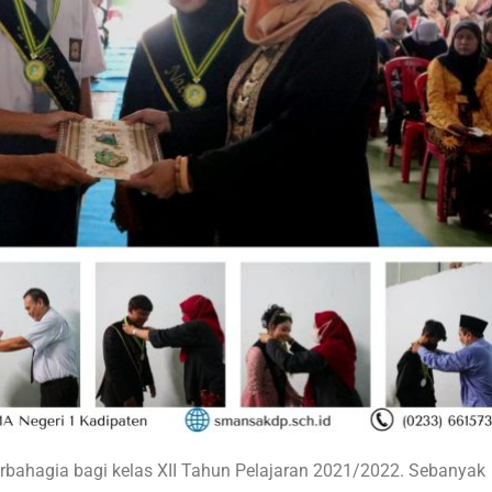
erbahagia bagi kelas XII Tahun Pelajaran 2021/2022. Sebanyak