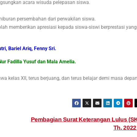
ngsungkan acara wisuda pelepasan siswa.
hiburan persembahan dari perwakilan siswa.
lah memberikan apresiasi kepada siswa-siswi berprestasi yang
ri, Bariel Ariq, Fenny Sri.
 Nur Fadilla Yusuf dan Mala Amelia.
wa kelas XII, terus berjuang, dan terus belajar demi masa depa
Pembagian Surat Keterangan Lulus (S
Th. 202