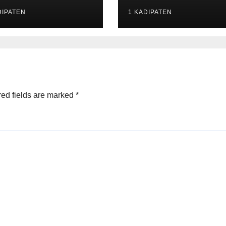
DIPATEN
1 KADIPATEN
ed fields are marked
*