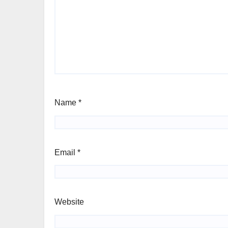
Name
*
Email
*
Website