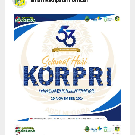
sman1kadipaten_official