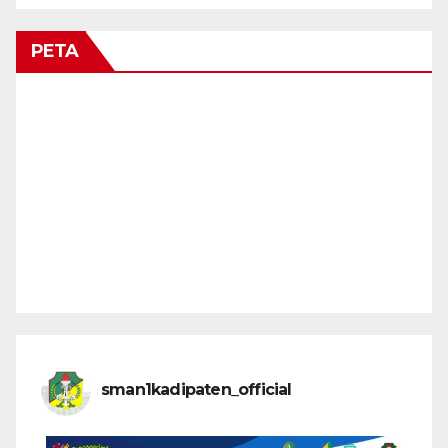
PETA
sman1kadipaten_official