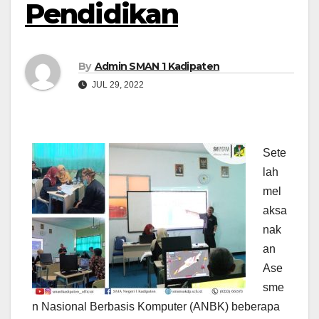
Pendidikan
By
Admin SMAN 1 Kadipaten
JUL 29, 2022
Sete
lah
mel
aksa
nak
an
Ase
sme
n Nasional Berbasis Komputer (ANBK) beberapa