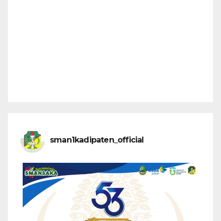
sman1kadipaten_official