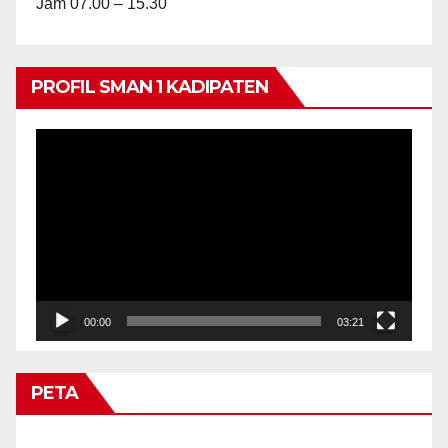
Jam 07.00 – 15.30
PROFIL SMAN 1 KADIPATEN
Video
Player
00:00
03:21
PETA