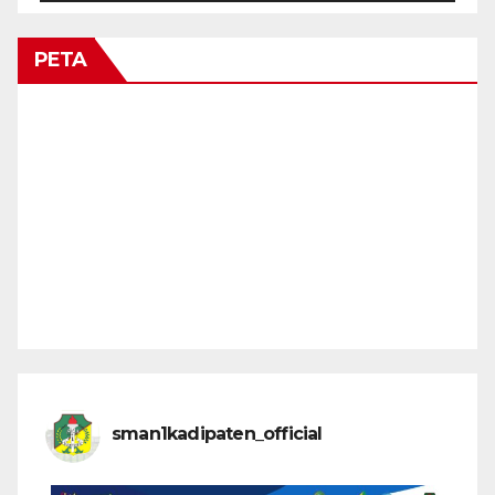
PETA
sman1kadipaten_official