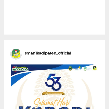
sman1kadipaten_official