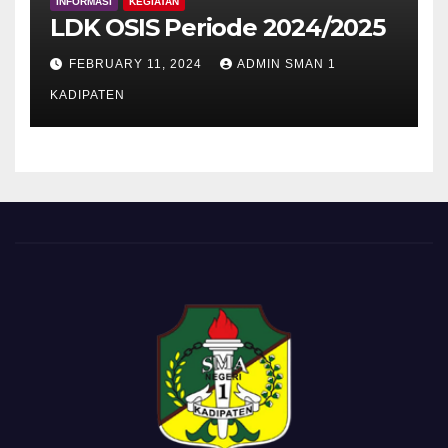
INFORMASI
KEGIATAN
LDK OSIS Periode 2024/2025
FEBRUARY 11, 2024
ADMIN SMAN 1
KADIPATEN