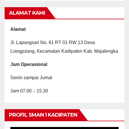
ALAMAT KAMI
Alamat
Jl. Lapangsari No. 61 RT 01 RW 13 Desa
Liangjulang, Kecamatan Kadipaten Kab. Majalengka
Jam Operasional
Senin sampai Jumat
Jam 07.00 – 15.30
PROFIL SMAN 1 KADIPATEN