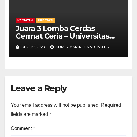
KEGIATAN
PRESTASI
Juara 3 Lomba Cerdas
Cermat Ceria – Universitas
Majalengka
DEC 19, 2023
ADMIN SMAN 1 KADIPATEN
Leave a Reply
Your email address will not be published.
Required
fields are marked
*
Comment
*