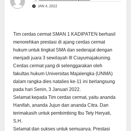
JAN 4, 2022
Tim cerdas cermat SMAN 1 KADIPATEN berhasil
menorehkan prestasi di ajang cerdas cermat
hukum untuk tingkat SMA dan sederajat dengan
menjadi juara 3 sewilayah III Ciayumajakuning.
Cerdas cermat yang di selenggarakan oleh
fakultas hukum Universitas Majalengka (UNMA)
dalam rangka dies natalies ke-11 ini berlangsung
pada hari Senin, 3 Januari 2022.
Selamat kepada Tim cerdas cermat, yaitu ananda
Hanifah, ananda Jujun dan ananda Citra. Dan
terimakasih untuk pembimbing Ibu Tety Heryati,
S.H.
Selamat dan sukses untuk semuanya. Prestasi