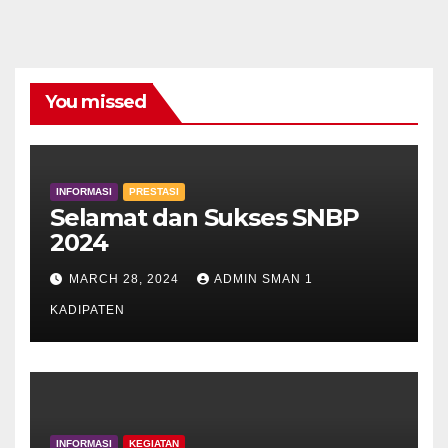
You missed
INFORMASI
PRESTASI
Selamat dan Sukses SNBP
2024
MARCH 28, 2024
ADMIN SMAN 1
KADIPATEN
INFORMASI
KEGIATAN