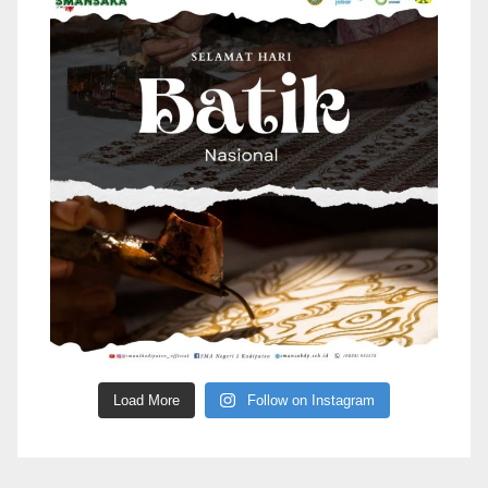
Load More
Follow on Instagram