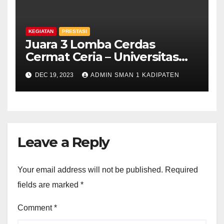
KEGIATAN
PRESTASI
Juara 3 Lomba Cerdas
Cermat Ceria – Universitas
Majalengka
DEC 19, 2023
ADMIN SMAN 1 KADIPATEN
Leave a Reply
Your email address will not be published.
Required
fields are marked
*
Comment
*