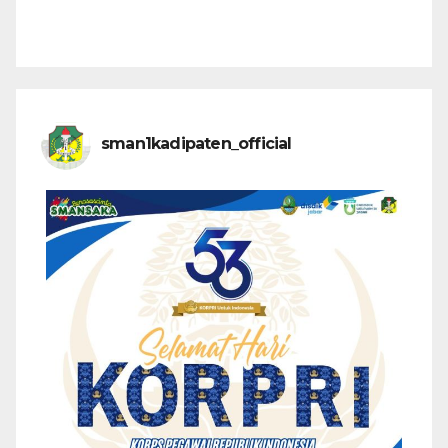
sman1kadipaten_official