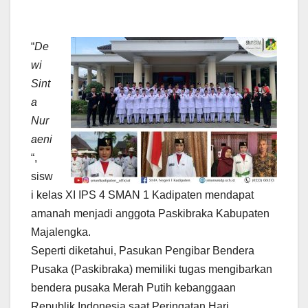
“
De
wi
Sint
a
Nur
aeni
“,
sisw
i kelas XI IPS 4 SMAN 1 Kadipaten mendapat
amanah menjadi anggota Paskibraka Kabupaten
Majalengka.
Seperti diketahui, Pasukan Pengibar Bendera
Pusaka (Paskibraka) memiliki tugas mengibarkan
bendera pusaka Merah Putih kebanggaan
Republik Indonesia saat Peringatan Hari