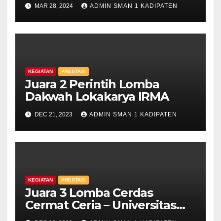
MAR 28, 2024
ADMIN SMAN 1 KADIPATEN
KEGIATAN
PRESTASI
Juara 2 Perintih Lomba
Dakwah Lokakarya IRMA
DEC 21, 2023
ADMIN SMAN 1 KADIPATEN
KEGIATAN
PRESTASI
Juara 3 Lomba Cerdas
Cermat Ceria – Universitas
Majalengka