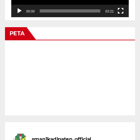
00:00
03:21
PETA
sman1kadipaten_official