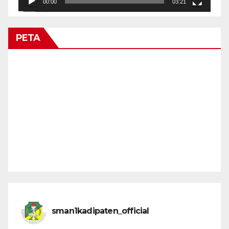
00:00
03:21
PETA
sman1kadipaten_official