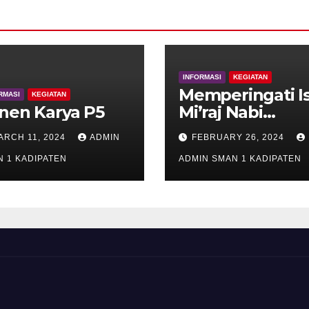
INFORMASI
KEGIATAN
Memperingati I
RMASI
KEGIATAN
nen Karya P5
Mi’raj Nabi
Muhammad S
ARCH 11, 2024
ADMIN
FEBRUARY 26, 2024
 1 KADIPATEN
ADMIN SMAN 1 KADIPATEN