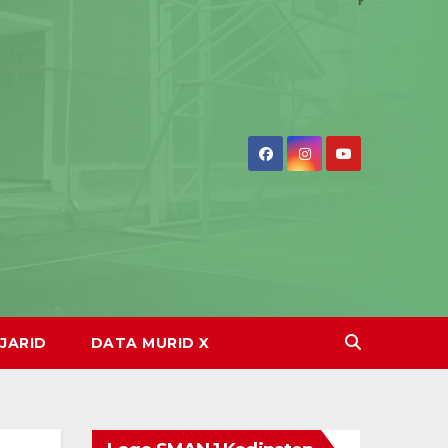
JARID
DATA MURID X