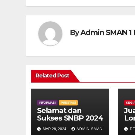
By
Admin SMAN 1 
Related Post
INFORMASI
PRESTASI
KEGI
Selamat dan
Jua
Sukses SNBP 2024
Lo
Lo
MAR 28, 2024
ADMIN SMAN
DE